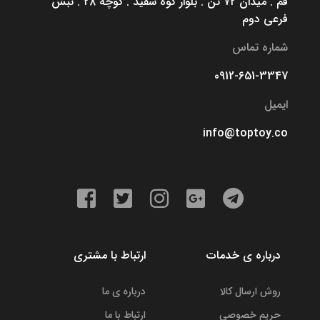
قم . میدان ۷۲ تن . بلوار کوه سفید . کوچه ۲۸ . نبش
فرعی دوم
شماره تماس
0912-651-3347
ایمیل
info@toptoy.co
درباره ی خدمات
ارتباط با مشتری
روش ارسال کالا
درباره ی ما
حریم خصوصی
ارتباط با ما