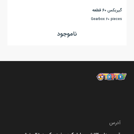
گیربکس 60 قطعه
Gearbox 60 pieces
ناموجود
آدرس