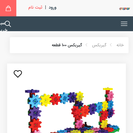
ورود
|
ثبت نام
سبد
خرید
خانه
گیربکس
گیربکس 100 قطعه