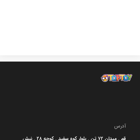
آدرس
قم . میدان ۷۲ تن . بلوار کوه سفید . کوچه ۲۸ . نبش